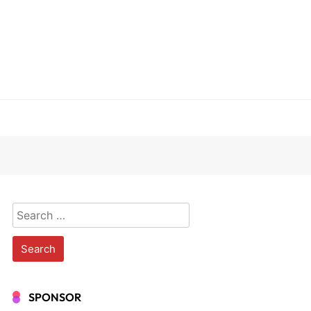
Search
for:
SPONSOR