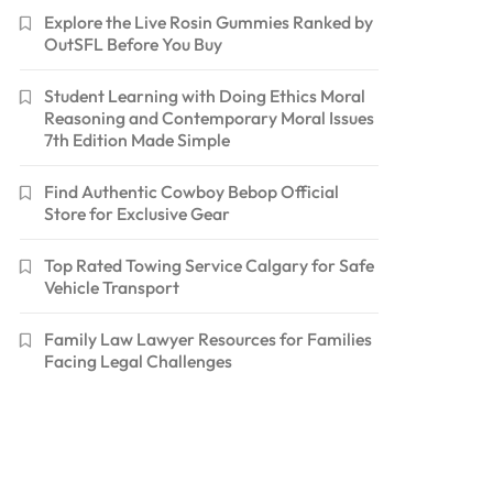
Explore the Live Rosin Gummies Ranked by
OutSFL Before You Buy
Student Learning with Doing Ethics Moral
Reasoning and Contemporary Moral Issues
7th Edition Made Simple
Find Authentic Cowboy Bebop Official
Store for Exclusive Gear
Top Rated Towing Service Calgary for Safe
Vehicle Transport
Family Law Lawyer Resources for Families
Facing Legal Challenges