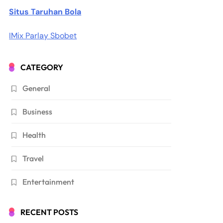
Situs Taruhan Bola
IMix Parlay Sbobet
CATEGORY
General
Business
Health
Travel
Entertainment
RECENT POSTS