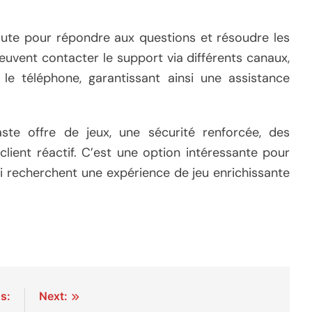
oute pour répondre aux questions et résoudre les
euvent contacter le support via différents canaux,
 le téléphone, garantissant ainsi une assistance
e offre de jeux, une sécurité renforcée, des
lient réactif. C’est une option intéressante pour
ui recherchent une expérience de jeu enrichissante
s:
Next: