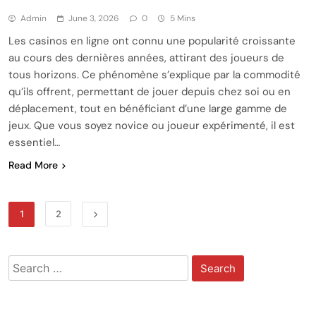
Admin
June 3, 2026
0
5 Mins
Les casinos en ligne ont connu une popularité croissante
au cours des dernières années, attirant des joueurs de
tous horizons. Ce phénomène s’explique par la commodité
qu’ils offrent, permettant de jouer depuis chez soi ou en
déplacement, tout en bénéficiant d’une large gamme de
jeux. Que vous soyez novice ou joueur expérimenté, il est
essentiel…
Read More
1
2
Search
for: