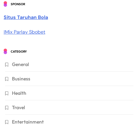
SPONSOR
Situs Taruhan Bola
IMix Parlay Sbobet
CATEGORY
General
Business
Health
Travel
Entertainment