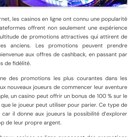
ernet, les casinos en ligne ont connu une popularité
lateformes offrent non seulement une expérience
ltitude de promotions attractives qui attirent de
 les anciens. Les promotions peuvent prendre
 bienvenue aux offres de cashback, en passant par
 de fidélité.
une des promotions les plus courantes dans les
 aux nouveaux joueurs de commencer leur aventure
le, un casino peut offrir un bonus de 100 % sur le
que le joueur peut utiliser pour parier. Ce type de
 car il donne aux joueurs la possibilité d’explorer
p de leur propre argent.