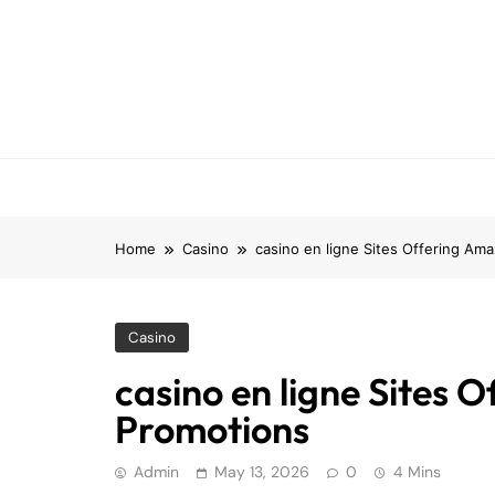
Skip
to
content
Home
Casino
casino en ligne Sites Offering Am
Casino
casino en ligne Sites 
Promotions
Admin
May 13, 2026
0
4 Mins