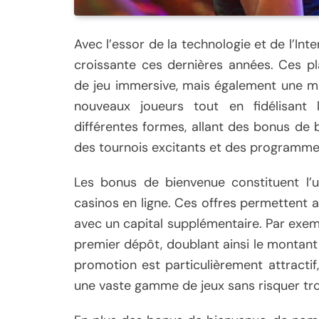
Avec l’essor de la technologie et de l’Int
croissante ces dernières années. Ces p
de jeu immersive, mais également une mu
nouveaux joueurs tout en fidélisant
différentes formes, allant des bonus de
des tournois excitants et des programmes
Les bonus de bienvenue constituent l’
casinos en ligne. Ces offres permettent
avec un capital supplémentaire. Par exemp
premier dépôt, doublant ainsi le montant 
promotion est particulièrement attractif,
une vaste gamme de jeux sans risquer tro