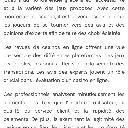
et à la variété des jeux proposés. Avec cette
montée en puissance, il est devenu essentiel pour
les joueurs de se tourner vers des avis et des
opinions d’experts afin de faire des choix éclairés.
Les revues de casinos en ligne offrent une vue
d’ensemble des différentes plateformes, des jeux
disponibles, des bonus offerts et de la sécurité des
transactions. Les avis des experts jouent un rôle
crucial dans l’évaluation d’un casino en ligne.
Ces professionnels analysent minutieusement les
éléments clés tels que l’interface utilisateur, la
qualité du service client et la rapidité des
paiements. De plus, ils examinent la légitimité des
casinos en vérifiant leur licence et leur conformité