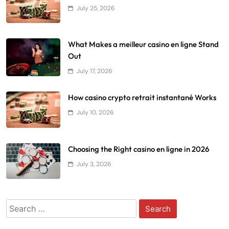
July 25, 2026
What Makes a meilleur casino en ligne Stand
Out
July 17, 2026
How casino crypto retrait instantané Works
July 10, 2026
Choosing the Right casino en ligne in 2026
July 3, 2026
Search
for: