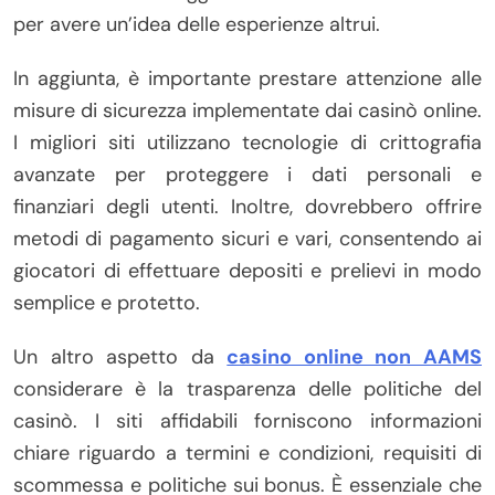
per avere un’idea delle esperienze altrui.
In aggiunta, è importante prestare attenzione alle
misure di sicurezza implementate dai casinò online.
I migliori siti utilizzano tecnologie di crittografia
avanzate per proteggere i dati personali e
finanziari degli utenti. Inoltre, dovrebbero offrire
metodi di pagamento sicuri e vari, consentendo ai
giocatori di effettuare depositi e prelievi in modo
semplice e protetto.
Un altro aspetto da
casino online non AAMS
considerare è la trasparenza delle politiche del
casinò. I siti affidabili forniscono informazioni
chiare riguardo a termini e condizioni, requisiti di
scommessa e politiche sui bonus. È essenziale che