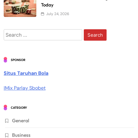
Today
July 24, 2026
Search
for:
SPONSOR
Situs Taruhan Bola
IMix Parlay Sbobet
CATEGORY
General
Business