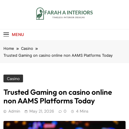
Skip
to
content
Farah A Interiors
Timeless Interior Designs
MENU
Home
Casino
Trusted Gaming on casino online non AAMS Platforms Today
Casino
Trusted Gaming on casino online
non AAMS Platforms Today
Admin
May 21, 2026
0
4 Mins