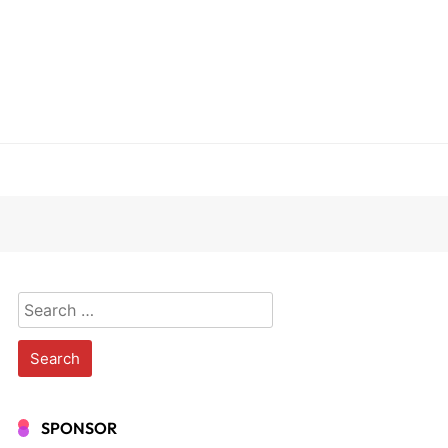
Search
for:
SPONSOR