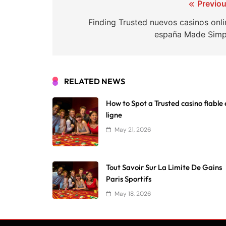
Post
Previou
navigation
Finding Trusted nuevos casinos onli
españa Made Simp
RELATED NEWS
How to Spot a Trusted casino fiable
ligne
May 21, 2026
Tout Savoir Sur La Limite De Gains
Paris Sportifs
May 18, 2026