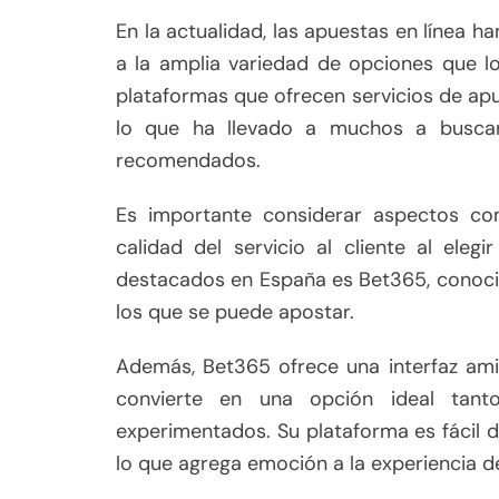
En la actualidad, las apuestas en línea 
a la amplia variedad de opciones que l
plataformas que ofrecen servicios de apue
lo que ha llevado a muchos a buscar
recomendados.
Es importante considerar aspectos co
calidad del servicio al cliente al ele
destacados en España es Bet365, conoci
los que se puede apostar.
Además, Bet365 ofrece una interfaz amiga
convierte en una opción ideal tant
experimentados. Su plataforma es fácil d
lo que agrega emoción a la experiencia d