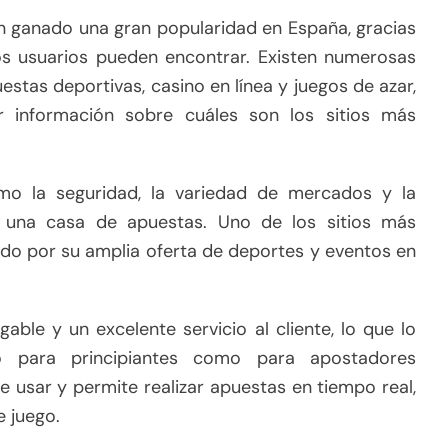
han ganado una gran popularidad en España, gracias
os usuarios pueden encontrar. Existen numerosas
stas deportivas, casino en línea y juegos de azar,
 información sobre cuáles son los sitios más
mo la seguridad, la variedad de mercados y la
gir una casa de apuestas. Uno de los sitios más
do por su amplia oferta de deportes y eventos en
ble y un excelente servicio al cliente, lo que lo
o para principiantes como para apostadores
e usar y permite realizar apuestas en tiempo real,
e juego.