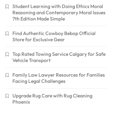
Student Learning with Doing Ethics Moral
Reasoning and Contemporary Moral Issues
7th Edition Made Simple
Find Authentic Cowboy Bebop Official
Store for Exclusive Gear
Top Rated Towing Service Calgary for Safe
Vehicle Transport
Family Law Lawyer Resources for Families
Facing Legal Challenges
Upgrade Rug Care with Rug Cleaning
Phoenix