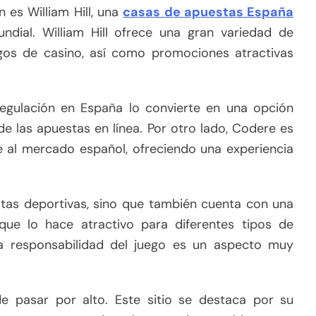
 es William Hill, una
casas de apuestas España
dial. William Hill ofrece una gran variedad de
gos de casino, así como promociones atractivas
egulación en España lo convierte en una opción
de las apuestas en línea. Por otro lado, Codere es
 al mercado español, ofreciendo una experiencia
estas deportivas, sino que también cuenta con una
ue lo hace atractivo para diferentes tipos de
a responsabilidad del juego es un aspecto muy
e pasar por alto. Este sitio se destaca por su