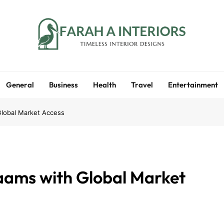
Farah A Interiors
Timeless Interior Designs
General
Business
Health
Travel
Entertainment
Global Market Access
 aams with Global Market