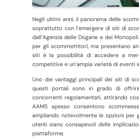
Negli ultimi anni, il panorama delle sc
soprattutto con l’emergere di siti di sc
dall’Agenzia delle Dogane e dei Monopoli
per gli scommettitori, ma presentano anch
siti è la possibilità di accedere a me
competitive e un’ampia varietà di eventi 
Uno dei vantaggi principali dei siti di s
questi portali sono in grado di offri
concorrenti regolamentati, attirando così
AAMS spesso consentono scommesse 
ampliando notevolmente le opzioni per gl
utenti siano consapevoli delle implicazioni
piattaforme.