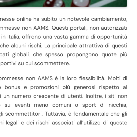
ommesse online ha subito un notevole cambiamento,
ommesse non AAMS. Questi portali, non autorizzati
 in Italia, offrono una vasta gamma di opportunità
e alcuni rischi. La principale attrattiva di questi
rcati globali, che spesso propongono quote più
sportivi su cui scommettere.
commesse non AAMS è la loro flessibilità. Molti di
re bonus e promozioni più generosi rispetto ai
 un numero crescente di utenti. Inoltre, i siti non
su eventi meno comuni o sport di nicchia,
i scommettitori. Tuttavia, è fondamentale che gli
 legali e dei rischi associati all’utilizzo di queste