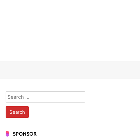
Search
for:
SPONSOR