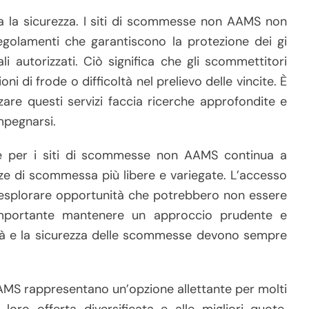
a la sicurezza. I siti di scommesse non AAMS non
regolamenti che garantiscono la protezione dei gi
li autorizzati. Ciò significa che gli scommettitori
ni di frode o difficoltà nel prelievo delle vincite. È
zzare questi servizi faccia ricerche approfondite e
impegnarsi.
esse per i siti di scommesse non AAMS continua a
nze di scommessa più libere e variegate. L’accesso
i esplorare opportunità che potrebbero non essere
è importante mantenere un approccio prudente e
ità e la sicurezza delle scommesse devono sempre
AAMS rappresentano un’opzione allettante per molti
loro offerta diversificata e alle migliori quote.