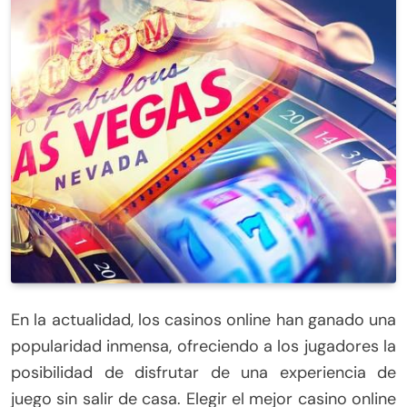
En la actualidad, los casinos online han ganado una
popularidad inmensa, ofreciendo a los jugadores la
posibilidad de disfrutar de una experiencia de
juego sin salir de casa. Elegir el mejor casino online