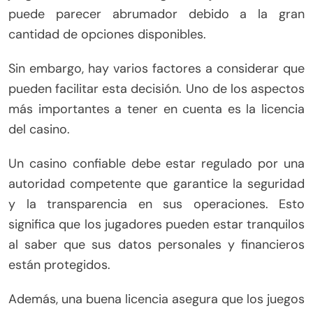
puede parecer abrumador debido a la gran
cantidad de opciones disponibles.
Sin embargo, hay varios factores a considerar que
pueden facilitar esta decisión. Uno de los aspectos
más importantes a tener en cuenta es la licencia
del casino.
Un casino confiable debe estar regulado por una
autoridad competente que garantice la seguridad
y la transparencia en sus operaciones. Esto
significa que los jugadores pueden estar tranquilos
al saber que sus datos personales y financieros
están protegidos.
Además, una buena licencia asegura que los juegos