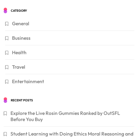
CATEGORY
General
Business
Health
Travel
Entertainment
RECENT POSTS
Explore the Live Rosin Gummies Ranked by OutSFL
Before You Buy
Student Learning with Doing Ethics Moral Reasoning and