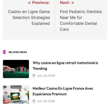
Post
Previous:
Next:
navigation
Casino en Ligne Game
Find Pediatric Dentists
Selection Strategies
Near Me for
Explained
Comfortable Dental
Care
RELATED NEWS
Why casino en ligne retrait instantané Is
Trending
July 24, 2026
Meilleur Casino En Ligne France Avec
Expérience Premium
July 23, 2026