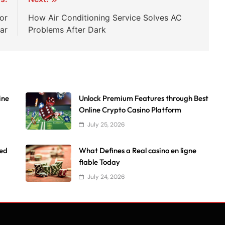
for
How Air Conditioning Service Solves AC
ar
Problems After Dark
ine
Unlock Premium Features through Best
Online Crypto Casino Platform
July 25, 2026
wed
What Defines a Real casino en ligne
fiable Today
July 24, 2026