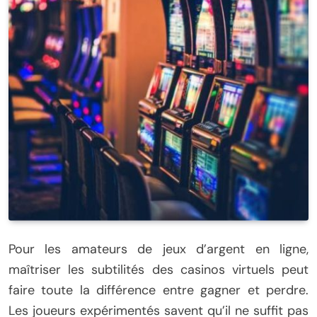
Pour les amateurs de jeux d’argent en ligne,
maîtriser les subtilités des casinos virtuels peut
faire toute la différence entre gagner et perdre.
Les joueurs expérimentés savent qu’il ne suffit pas