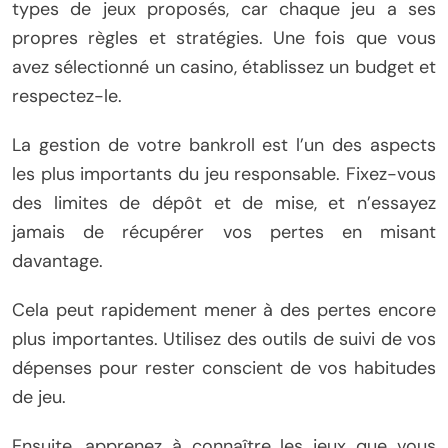
types de jeux proposés, car chaque jeu a ses
propres règles et stratégies. Une fois que vous
avez sélectionné un casino, établissez un budget et
respectez-le.
La gestion de votre bankroll est l’un des aspects
les plus importants du jeu responsable. Fixez-vous
des limites de dépôt et de mise, et n’essayez
jamais de récupérer vos pertes en misant
davantage.
Cela peut rapidement mener à des pertes encore
plus importantes. Utilisez des outils de suivi de vos
dépenses pour rester conscient de vos habitudes
de jeu.
Ensuite, apprenez à connaître les jeux que vous