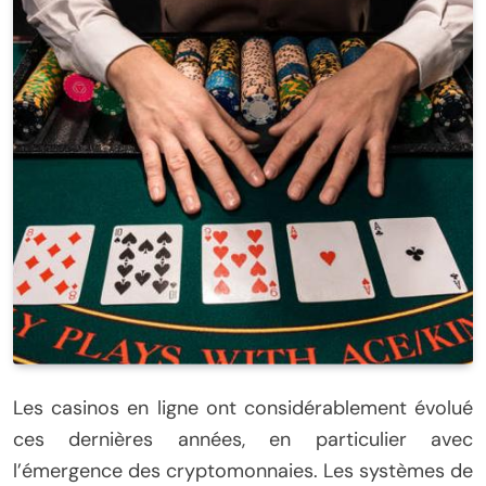
Les casinos en ligne ont considérablement évolué
ces dernières années, en particulier avec
l’émergence des cryptomonnaies. Les systèmes de