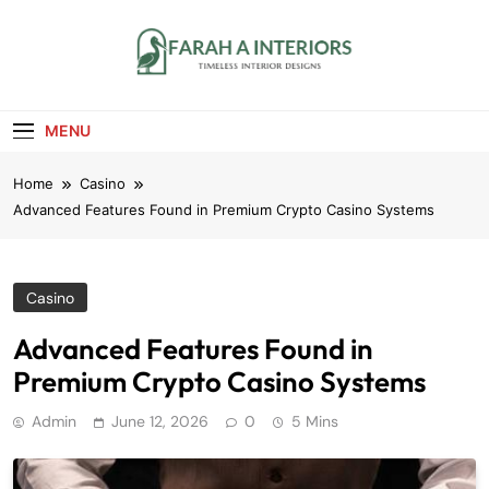
Skip
to
content
Farah A Interiors
Timeless Interior Designs
MENU
Home
Casino
Advanced Features Found in Premium Crypto Casino Systems
Casino
Advanced Features Found in
Premium Crypto Casino Systems
Admin
June 12, 2026
0
5 Mins